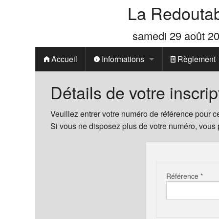
La Redouta
samedi 29 août 2
Accueil
Informations
Règlement
Généralités
Détails de votre inscrip
Prix
Veuillez entrer votre numéro de référence pour ce
Si vous ne disposez plus de votre numéro, vous
Parcours 20.5 km
Parcours 13.7 km
Référence *
Parcours 7.9 km