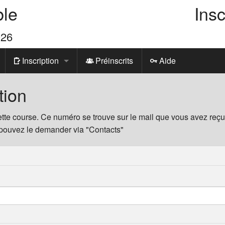
ble
Insc
026
Inscription
Préinscrits
Aide
Formulaire
tion
Paiements
tte course. Ce numéro se trouve sur le mail que vous avez reçu l
 pouvez le demander via "Contacts"