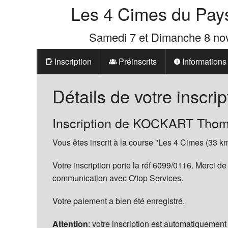
Les 4 Cimes du Pay
Samedi 7 et Dimanche 8 n
Inscription
Préinscrits
Informations
Prix
Détails de votre inscrip
Les 4 Cimes d
Inscription de KOCKART Tho
La Boutique d
Vous êtes inscrit à la course "Les 4 Cimes (33 km
Votre inscription porte la réf 6099/0116. Merci de
communication avec O'top Services.
Votre paiement a bien été enregistré.
Attention
: votre inscription est automatiquement 