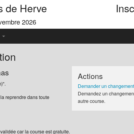
s de Herve
Insc
ovembre 2026
tion
u Pays de Herve
mas
Actions
es 4 Cimes
)".
Demander un changement 
Demandez un changement d
 la reprendre dans toute
autre course.
validée car la course est gratuite.