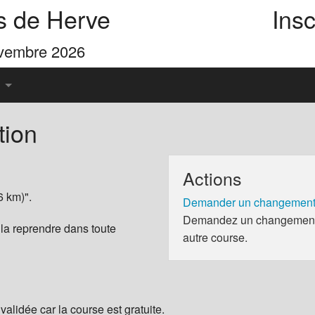
s de Herve
Insc
ovembre 2026
tion
u Pays de Herve
Actions
es 4 Cimes
6 km)".
Demander un changement 
Demandez un changement d
 la reprendre dans toute
autre course.
validée car la course est gratuite.