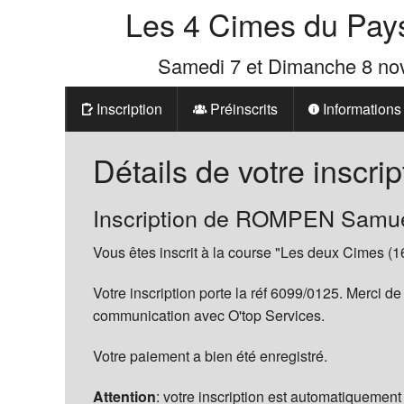
Les 4 Cimes du Pay
Samedi 7 et Dimanche 8 n
Inscription
Préinscrits
Informations
Prix
Détails de votre inscrip
Les 4 Cimes d
Inscription de ROMPEN Samu
La Boutique d
Vous êtes inscrit à la course "Les deux Cimes (1
Votre inscription porte la réf 6099/0125. Merci de
communication avec O'top Services.
Votre paiement a bien été enregistré.
Attention
: votre inscription est automatiquement 