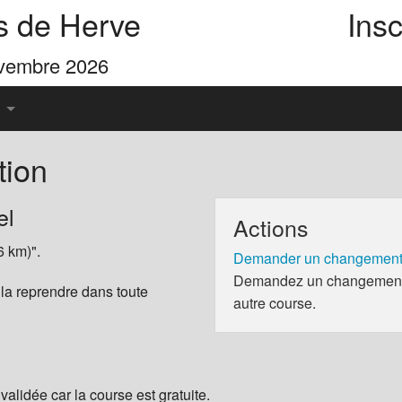
s de Herve
Insc
ovembre 2026
tion
u Pays de Herve
el
Actions
es 4 Cimes
6 km)".
Demander un changement 
Demandez un changement d
 la reprendre dans toute
autre course.
validée car la course est gratuite.