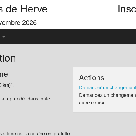
s de Herve
Insc
ovembre 2026
tion
u Pays de Herve
nne
Actions
es 4 Cimes
6 km)".
Demander un changement 
Demandez un changement d
 la reprendre dans toute
autre course.
validée car la course est gratuite.