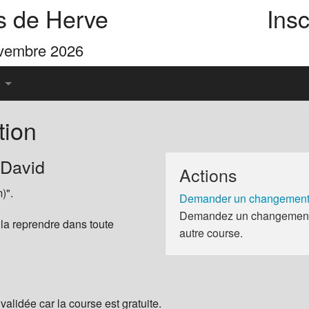
s de Herve
Insc
ovembre 2026
tion
u Pays de Herve
 David
Actions
es 4 Cimes
)".
Demander un changement 
Demandez un changement d
 la reprendre dans toute
autre course.
validée car la course est gratuite.