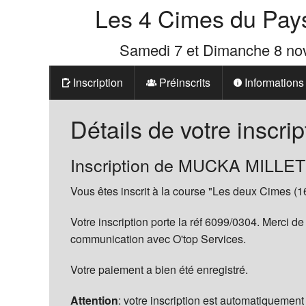
Les 4 Cimes du Pay
Samedi 7 et Dimanche 8 n
Inscription
Préinscrits
Informations
Prix
Détails de votre inscrip
Les 4 Cimes d
Inscription de MUCKA MILLET
La Boutique d
Vous êtes inscrit à la course "Les deux Cimes (1
Votre inscription porte la réf 6099/0304. Merci de
communication avec O'top Services.
Votre paiement a bien été enregistré.
Attention
: votre inscription est automatiquement 