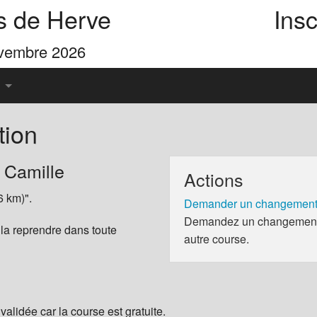
s de Herve
Insc
ovembre 2026
tion
u Pays de Herve
 Camille
Actions
es 4 Cimes
6 km)".
Demander un changement 
Demandez un changement d
 la reprendre dans toute
autre course.
validée car la course est gratuite.