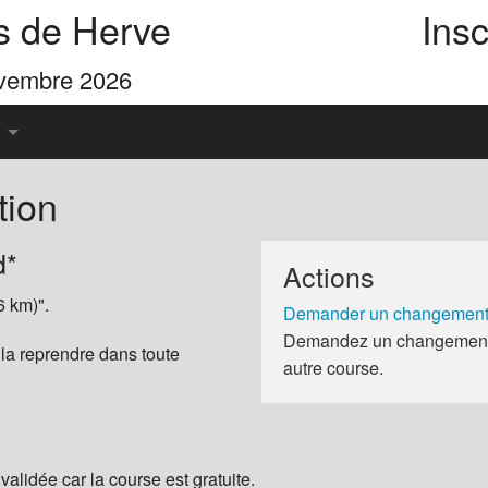
s de Herve
Insc
ovembre 2026
tion
u Pays de Herve
d*
Actions
es 4 Cimes
6 km)".
Demander un changement 
Demandez un changement d
 la reprendre dans toute
autre course.
validée car la course est gratuite.