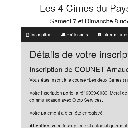
Les 4 Cimes du Pay
Samedi 7 et Dimanche 8 n
Inscription
Préinscrits
Informations
Prix
Détails de votre inscrip
Les 4 Cimes d
Inscription de COUNET Arnau
La Boutique d
Vous êtes inscrit à la course "Les deux Cimes (1
Votre inscription porte la réf 6099/0039. Merci de
communication avec O'top Services.
Votre paiement a bien été enregistré.
Attention
: votre inscription est automatiquement 