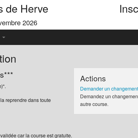
s de Herve
Insc
ovembre 2026
tion
u Pays de Herve
s***
Actions
es 4 Cimes
)".
Demander un changement 
Demandez un changement d
 la reprendre dans toute
autre course.
validée car la course est gratuite.