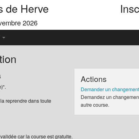
s de Herve
Insc
ovembre 2026
tion
u Pays de Herve
a
Actions
es 4 Cimes
)".
Demander un changement 
Demandez un changement d
 la reprendre dans toute
autre course.
validée car la course est gratuite.