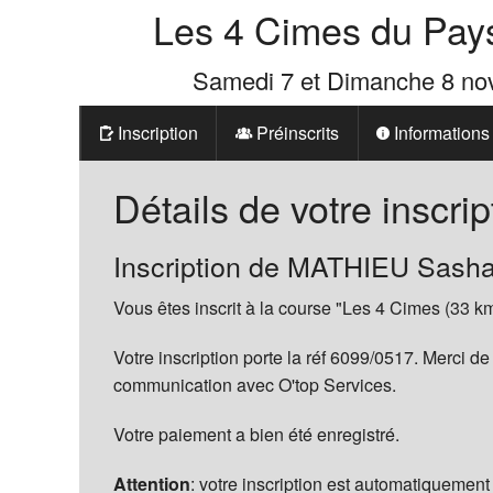
Les 4 Cimes du Pay
Samedi 7 et Dimanche 8 n
Inscription
Préinscrits
Informations
Prix
Détails de votre inscrip
Les 4 Cimes d
Inscription de MATHIEU Sash
La Boutique d
Vous êtes inscrit à la course "Les 4 Cimes (33 km
Votre inscription porte la réf 6099/0517. Merci de
communication avec O'top Services.
Votre paiement a bien été enregistré.
Attention
: votre inscription est automatiquement 