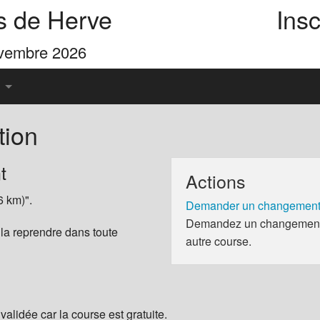
s de Herve
Insc
ovembre 2026
tion
u Pays de Herve
t
Actions
es 4 Cimes
6 km)".
Demander un changement 
Demandez un changement d
 la reprendre dans toute
autre course.
validée car la course est gratuite.