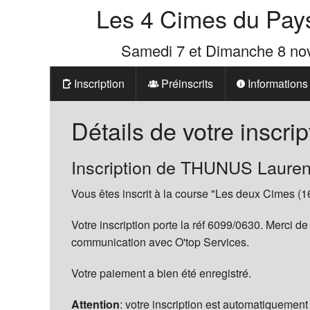
Les 4 Cimes du Pay
Samedi 7 et Dimanche 8 n
Inscription
Préinscrits
Informations
Prix
Détails de votre inscrip
Les 4 Cimes d
Inscription de THUNUS Lauren
La Boutique d
Vous êtes inscrit à la course "Les deux Cimes (1
Votre inscription porte la réf 6099/0630. Merci de
communication avec O'top Services.
Votre paiement a bien été enregistré.
Attention
: votre inscription est automatiquement 