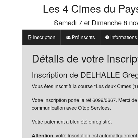
Les 4 Cimes du Pay
Samedi 7 et Dimanche 8 n
Inscription
Préinscrits
Informations
Prix
Détails de votre inscrip
Les 4 Cimes d
Inscription de DELHALLE Greg
La Boutique d
Vous êtes inscrit à la course "Les deux Cimes (1
Votre inscription porte la réf 6099/0667. Merci de
communication avec O'top Services.
Votre paiement a bien été enregistré.
Attention
: votre inscription est automatiquement 