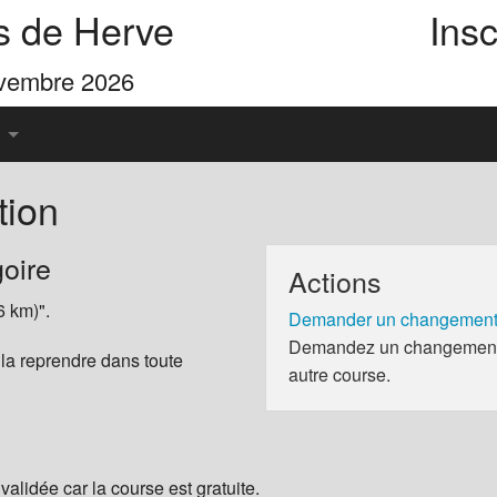
s de Herve
Insc
ovembre 2026
tion
u Pays de Herve
oire
Actions
es 4 Cimes
6 km)".
Demander un changement 
Demandez un changement d
 la reprendre dans toute
autre course.
validée car la course est gratuite.