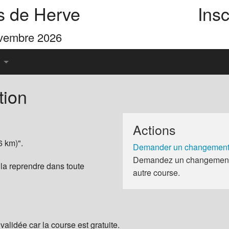
s de Herve
Insc
ovembre 2026
tion
u Pays de Herve
Actions
es 4 Cimes
6 km)".
Demander un changement 
Demandez un changement d
 la reprendre dans toute
autre course.
validée car la course est gratuite.