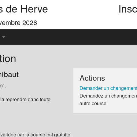
s de Herve
Insc
ovembre 2026
tion
u Pays de Herve
ibaut
Actions
es 4 Cimes
)".
Demander un changement 
Demandez un changement d
 la reprendre dans toute
autre course.
validée car la course est gratuite.