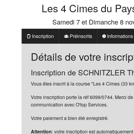
Les 4 Cimes du Pay
Samedi 7 et Dimanche 8 n
Inscription
Préinscrits
Informations
Prix
Détails de votre inscrip
Les 4 Cimes d
Inscription de SCHNITZLER Th
La Boutique d
Vous êtes inscrit à la course "Les 4 Cimes (33 km
Votre inscription porte la réf 6099/0744. Merci de
communication avec O'top Services.
Votre paiement a bien été enregistré.
Attention
: votre inscription est automatiquement 