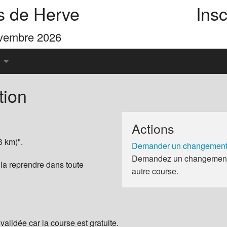
s de Herve
Insc
ovembre 2026
tion
u Pays de Herve
Actions
es 4 Cimes
6 km)".
Demander un changement 
Demandez un changement d
 la reprendre dans toute
autre course.
validée car la course est gratuite.