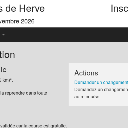
s de Herve
Insc
ovembre 2026
tion
u Pays de Herve
ie
Actions
es 4 Cimes
6 km)".
Demander un changement 
Demandez un changement d
 la reprendre dans toute
autre course.
validée car la course est gratuite.