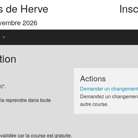
s de Herve
Insc
ovembre 2026
tion
u Pays de Herve
Actions
es 4 Cimes
)".
Demander un changement 
Demandez un changement d
 la reprendre dans toute
autre course.
validée car la course est gratuite.