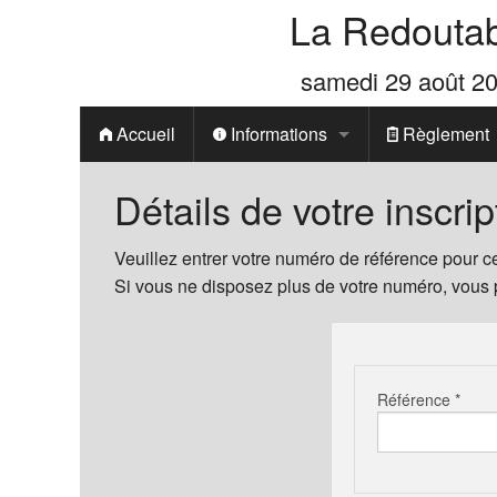
La Redouta
samedi 29 août 2
Accueil
Informations
Règlement
Généralités
Détails de votre inscrip
Prix
Veuillez entrer votre numéro de référence pour ce
Si vous ne disposez plus de votre numéro, vous
Parcours 20.5 km
Parcours 13.7 km
Référence *
Parcours 7.9 km