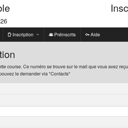
ble
Insc
026
Inscription
Préinscrits
Aide
Formulaire
tion
Paiements
tte course. Ce numéro se trouve sur le mail que vous avez reçu l
 pouvez le demander via "Contacts"