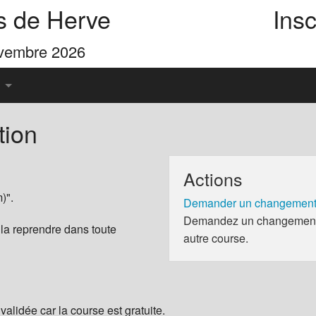
s de Herve
Insc
ovembre 2026
tion
u Pays de Herve
Actions
es 4 Cimes
)".
Demander un changement 
Demandez un changement d
 la reprendre dans toute
autre course.
validée car la course est gratuite.