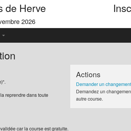
s de Herve
Insc
ovembre 2026
tion
u Pays de Herve
Actions
es 4 Cimes
)".
Demander un changement 
Demandez un changement d
 la reprendre dans toute
autre course.
validée car la course est gratuite.