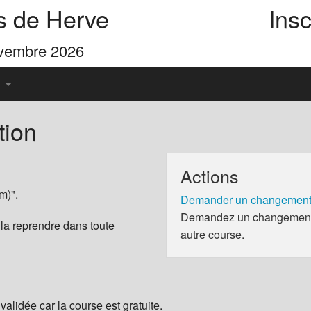
s de Herve
Insc
ovembre 2026
tion
u Pays de Herve
Actions
es 4 Cimes
m)".
Demander un changement 
Demandez un changement d
 la reprendre dans toute
autre course.
validée car la course est gratuite.