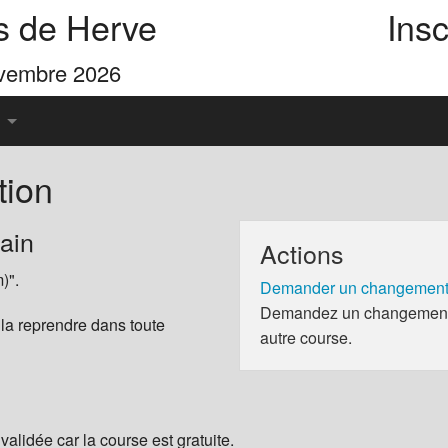
s de Herve
Insc
ovembre 2026
tion
u Pays de Herve
ain
Actions
es 4 Cimes
)".
Demander un changement 
Demandez un changement d
 la reprendre dans toute
autre course.
validée car la course est gratuite.